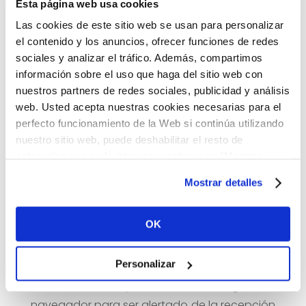
Esta página web usa cookies
por ejemplo, el acceso de los usuarios que se
Las cookies de este sitio web se usan para personalizar
hayan registrado previamente a las áreas,
el contenido y los anuncios, ofrecer funciones de redes
servicios, promociones o concursos
sociales y analizar el tráfico. Además, compartimos
reservados exclusivamente a ellos sin tener
información sobre el uso que haga del sitio web con
que registrarse en cada visita.
nuestros partners de redes sociales, publicidad y análisis
web. Usted acepta nuestras cookies necesarias para el
También se pueden utilizar para medir la
perfecto funcionamiento de la Web si continúa utilizando
audiencia, parámetros de tráfico, controlar el
nuestro sitio web, puede deshabilitar el resto de
categorías que no le interese mantener en "Mostrar
progreso y número de entradas, etc., siendo
Detalles". Ver
Política de Cookies aquí
.
en estos casos cookies prescindibles
Mostrar detalles
técnicamente, pero beneficiosas para el
usuario. Este sitio web no instalará cookies
OK
prescindibles sin el consentimiento previo del
usuario.
Personalizar
El usuario tiene la posibilidad de configurar su
navegador para ser alertado de la recepción